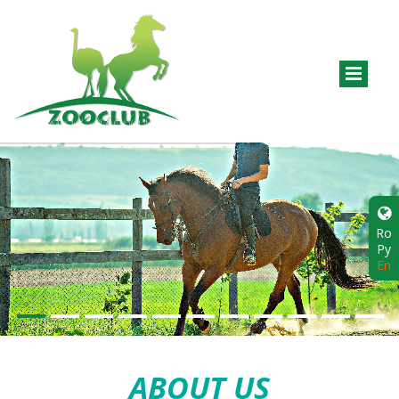
Ro
Ру
En
ABOUT US