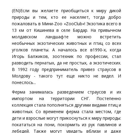
(EN)Если вы желаете приобщиться к миру дикой
природы и тем, кто ее населяет, тогда добро
пожаловать в Мини-Zoo «ZooClub»! Экзотика всего в
13 км от Кишинева в селе Бардар. На привычном
молдавском ландшафте можно встретить
необычных экзотических животных и птиц со всех
уголков планеты. А началось все в1990-х, когда
Игорь Балжиков, зоотехник по профессии, стал
разводить пернатых, да не простых, а экзотических.
В 1992 году предприниматель привез страусов в
Молдову - такого тут еще никто не видел. И
понеслось...
Ферма занималась разведением страусов и их
импортом на территории СНГ. Постепенно
коллекция стала пополняться другими видами птиц и
животных. Со временем ферма стала местом, где
дети и взрослые могут прикоснуться к миру природы:
покататься на пони, покормить из рук павлинов и
лебедей. Также могут увидеть вблизи и даже