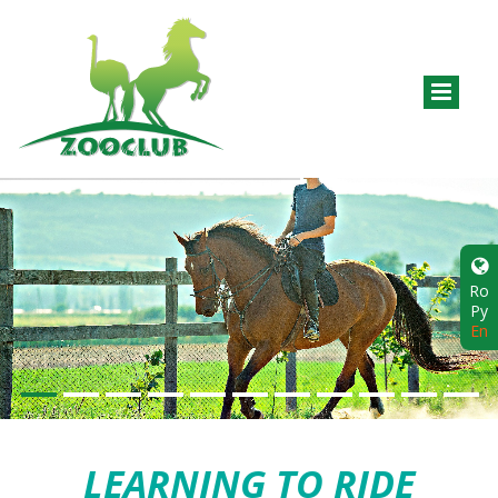
Ro
Ру
En
LEARNING TO RIDE